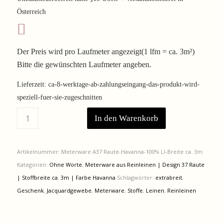
war:
ist:
Österreich
161,00 €
133,63 €.
Der Preis wird pro Laufmeter angezeigt(1 lfm = ca. 3m²)
Bitte die gewünschten Laufmeter angeben.
Lieferzeit:
ca-8-werktage-ab-zahlungseingang-das-produkt-wird-
speziell-fuer-sie-zugeschnitten
In den Warenkorb
Artikelnummer:
Meterware A37 Raute-Havanna-100% LI-Breite ca. 3m
Kategorien:
Ohne Worte
,
Meterware aus Reinleinen | Design 37 Raute
| Stoffbreite ca. 3m | Farbe Havanna
Schlagwörter:
extrabreit
,
Geschenk
,
Jacquardgewebe
,
Meterware
,
Stoffe
,
Leinen
,
Reinleinen