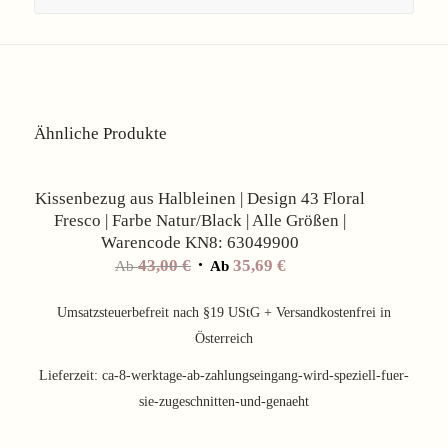
Ähnliche Produkte
Angebot!
Kissenbezug aus Halbleinen | Design 43 Floral
Fresco | Farbe Natur/Black | Alle Größen |
Warencode KN8: 63049900
43,00
€
35,69
€
Ab
Ab
Umsatzsteuerbefreit nach §19 UStG + Versandkostenfrei in
Österreich
Lieferzeit:
ca-8-werktage-ab-zahlungseingang-wird-speziell-fuer-
sie-zugeschnitten-und-genaeht
Angebot!