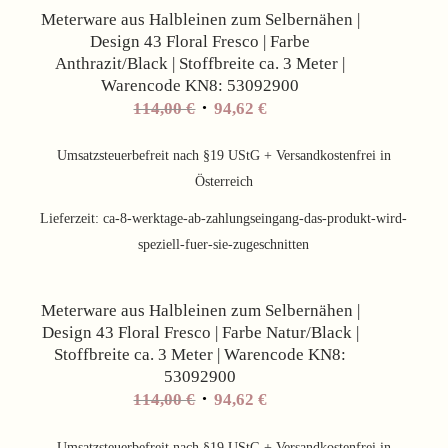
Meterware aus Halbleinen zum Selbernähen |
Design 43 Floral Fresco | Farbe
Anthrazit/Black | Stoffbreite ca. 3 Meter |
Warencode KN8: 53092900
Ursprünglicher
Aktueller
114,00
€
94,62
€
Preis
Preis
war:
ist:
Umsatzsteuerbefreit nach §19 UStG + Versandkostenfrei in
114,00 €
94,62 €.
Österreich
Lieferzeit:
ca-8-werktage-ab-zahlungseingang-das-produkt-wird-
speziell-fuer-sie-zugeschnitten
Angebot!
Meterware aus Halbleinen zum Selbernähen |
Design 43 Floral Fresco | Farbe Natur/Black |
Stoffbreite ca. 3 Meter | Warencode KN8:
53092900
Ursprünglicher
Aktueller
114,00
€
94,62
€
Preis
Preis
war:
ist:
Umsatzsteuerbefreit nach §19 UStG + Versandkostenfrei in