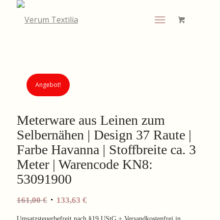
Angebot!
Meterware aus Leinen zum
Selbernähen | Design 37 Raute |
Farbe Havanna | Stoffbreite ca. 3
Meter | Warencode KN8:
53091900
Ursprünglicher
Aktueller
161,00
€
133,63
€
Preis
Preis
Umsatzsteuerbefreit nach §19 UStG + Versandkostenfrei in