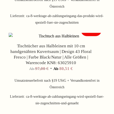
114,00 €
94,62 €.
Österreich
Lieferzeit:
ca-8-werktage-ab-zahlungseingang-das-produkt-wird-
speziell-fuer-sie-zugeschnitten
Angebot!
Tischtücher aus Halbleinen mit 10 cm
handgenähten Kuvertsaum | Design 43 Floral
Fresco | Farbe Black/Natur | Alle Größen |
Warencode KN8: 63025910
97,00
€
80,51
€
Ab
Ab
Umsatzsteuerbefreit nach §19 UStG + Versandkostenfrei in
Österreich
Lieferzeit:
ca-8-werktage-ab-zahlungseingang-wird-speziell-fuer-
sie-zugeschnitten-und-genaeht