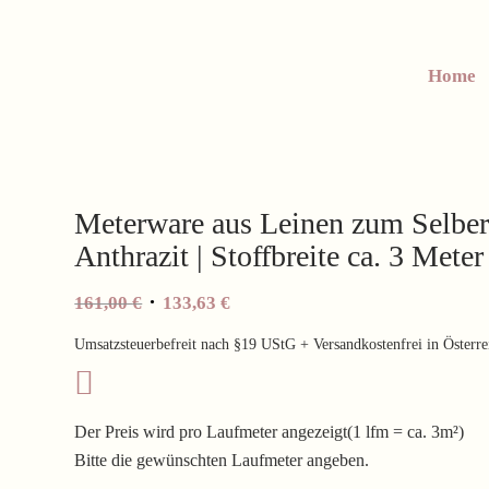
Home
Meterware aus Leinen zum Selber
Anthrazit | Stoffbreite ca. 3 Me
Ursprünglicher
Aktueller
161,00
€
133,63
€
Preis
Preis
Umsatzsteuerbefreit nach §19 UStG + Versandkostenfrei in Österre
war:
ist:
161,00 €
133,63 €.
Der Preis wird pro Laufmeter angezeigt(1 lfm = ca. 3m²)
Bitte die gewünschten Laufmeter angeben.