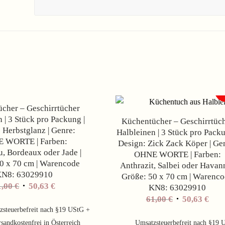
Angebot!
cher – Geschirrtücher
 | 3 Stück pro Packung |
Küchentücher – Geschirrtüc
 Herbstglanz | Genre:
Halbleinen | 3 Stück pro Packu
 WORTE | Farben:
Design: Zick Zack Köper | Ge
, Bordeaux oder Jade |
OHNE WORTE | Farben:
0 x 70 cm | Warencode
Anthrazit, Salbei oder Havann
N8: 63029910
Größe: 50 x 70 cm | Warenc
1,00
€
50,63
€
KN8: 63029910
61,00
€
50,63
€
zsteuerbefreit nach §19 UStG +
sandkostenfrei in Österreich
Umsatzsteuerbefreit nach §19 