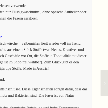
eleisen verwenden
en nur Flüssigwaschmittel, ohne optische Aufheller oder
en die Fasern zerstören
on!
schwäsche – Selbernähen liegt wieder voll im Trend.
ht, aus einem Stück Stoff etwas Neues, Kreatives und
ch Geschäfte vor Ort, die Stoffe in Topqualität mit dieser
e ist im Shop frei wählbar). Zum Glück gibt es den
igartige Stoffe, Made in Austria!
ind:
fteinschlüsse. Diese Eigenschaften sorgen dafür, dass das
mutz und Bakterien sind. Die Faser ist von Natur
äsche, chemische Reinigung und hohe Temperaturen