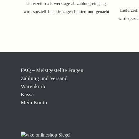
Lieferzeit:
ca-8-werktage-ab-zahlungseingang-
Lieferzeit
wird-speziell-fuer-sie-zugeschnitten-und-genaeht
wird-spezie
FAQ – Meistgestellte Fragen
Zahlung und Versand
Warenkorb
Kassa
Mein Konto