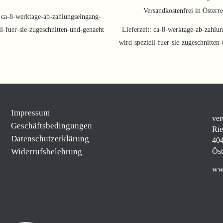
Versandkostenfrei in Österr
:
ca-8-werktage-ab-zahlungseingang-
ll-fuer-sie-zugeschnitten-und-genaeht
Lieferzeit:
ca-8-werktage-ab-zahlun
wird-speziell-fuer-sie-zugeschnitten
Impressum
ver
Geschäftsbedingungen
Rie
Datenschutzerklärung
404
Widerrufsbelehrung
Öst
www