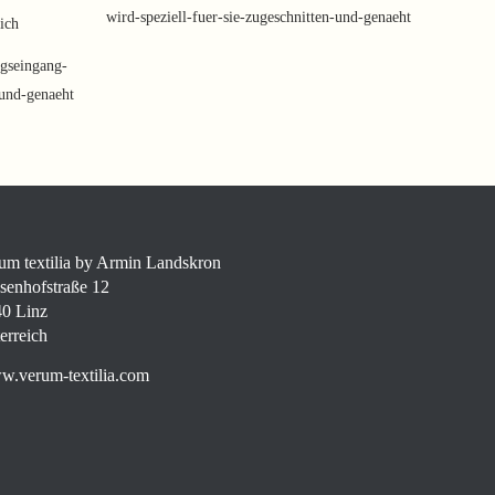
wird-speziell-fuer-sie-zugeschnitten-und-genaeht
eich
gseingang-
-und-genaeht
um textilia by Armin Landskron
senhofstraße 12
0 Linz
erreich
.verum-textilia.com