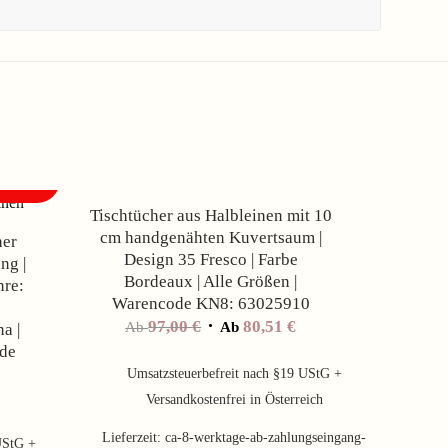
Angebot!
Angebot!
Tischtücher aus Halbleinen mit 10
cm handgenähten Kuvertsaum |
her
Design 35 Fresco | Farbe
ng |
Bordeaux | Alle Größen |
nre:
Warencode KN8: 63025910
97,00
€
80,51
€
Ab
Ab
a |
ode
Umsatzsteuerbefreit nach §19 UStG +
Versandkostenfrei in Österreich
Lieferzeit:
ca-8-werktage-ab-zahlungseingang-
UStG +