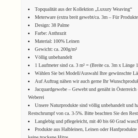
Topqualität aus der Kollektion „Luxury Weaving“
Meterware (extra breit gewebt/ca. 3m – Für Produkt
Design: 38 Palme
Farbe: Anthrazit
Material: 100% Leinen
Gewicht: ca. 200g/m²
Völlig unbehandelt
1 Laufmeter sind ca. 3 m² = (Breite ca. 3m x Länge 
Wählen Sie bei Modell/Auswahl Ihre gewünschte Läng
Auf Auftrag nähen wir auch gerne Ihr Wunschprodukt
Jacquardgewebe – Gewebt und genäht in Österreich (
Weberei
Unsere Naturprodukte sind völlig unbehandelt und h
Restschrumpf von ca. 3-5%. Bitte beachten Sie den Res
Langlebig und pflegeleicht, mit 40 bis 60 Grad wasc
Produkte aus Halbleinen, Leinen oder Hanfprodukte 
keine trockene Hitze