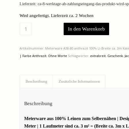
Lieferzeit:
ca-8-werktage-ab-zahlungseingang-das-produkt-wird-spez
Wird angefertigt. Lieferzeit ca. 2 Wochen
In den Warenkorb
Artikelnummer:
Meterware A38-80 anthrazit 100% LI-Breite ca. 3m
Kat
| Farbe Anthrazit
,
Ohne Worte
Schlagwörter:
extrabreit
,
Geschenk
,
Ja
Beschreibung
Zusätzliche Informationen
Beschreibung
Meterware aus 100% Leinen zum Selbernähen | Design: 
Meter | 1 Laufmeter sind ca. 3 m² = (Breite ca. 3m x 