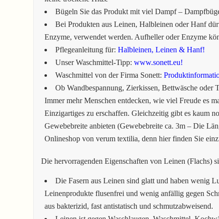
Bügeln Sie das Produkt mit viel Dampf – Dampfbüg
Bei Produkten aus Leinen, Halbleinen oder Hanf dürf
Enzyme, verwendet werden. Aufheller oder Enzyme könn
Pflegeanleitung für:
Halbleinen, Leinen & Hanf!
Unser Waschmittel-Tipp:
www.sonett.eu!
Waschmittel von der Firma Sonett:
Produktinformati
Ob Wandbespannung, Zierkissen, Bettwäsche oder Ti
Immer mehr Menschen entdecken, wie viel Freude es mac
Einzigartiges zu erschaffen. Gleichzeitig gibt es kaum no
Gewebebreite anbieten (Gewebebreite ca. 3m – Die Läng
Onlineshop von verum textilia, denn hier finden Sie einz
Die hervorragenden Eigenschaften von Leinen (Flachs) s
Die Fasern aus Leinen sind glatt und haben wenig Lu
Leinenprodukte flusenfrei und wenig anfällig gegen Sch
aus bakterizid, fast antistatisch und schmutzabweisend.
Leinen ist gegen Waschlaugen, Waschmittel, Kochw