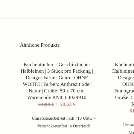
Ähnliche Produkte
Angebot!
Küchentücher – Geschirrtücher
Küchentü
Halbleinen | 3 Stück pro Packung |
Halbleinen
Design: Farne | Genre: OHNE
Design:
WORTE | Farben: Anthrazit oder
OHNE
Natur | Größe: 50 x 70 cm |
Fumograu
Warencode KN8: 63029910
Größe: 5
K
61,00
€
50,63
€
6
Umsatzsteuerbefreit nach §19 UStG +
Umsat
Versandkostenfrei in Österreich
Ver