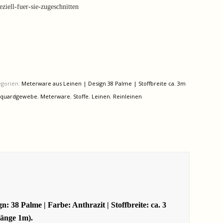
iell-fuer-sie-zugeschnitten
egorien:
Meterware aus Leinen | Design 38 Palme | Stoffbreite ca. 3m
cquardgewebe
,
Meterware
,
Stoffe
,
Leinen
,
Reinleinen
38 Palme | Farbe: Anthrazit | Stoffbreite: ca. 3
Länge 1m).