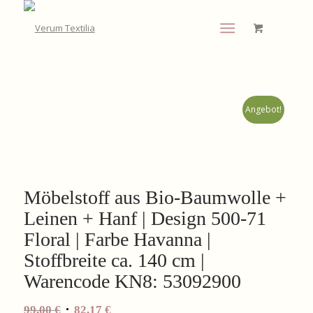
Angebot!
Möbelstoff aus Bio-Baumwolle +
Leinen + Hanf | Design 500-71
Floral | Farbe Havanna |
Stoffbreite ca. 140 cm |
Warencode KN8: 53092900
Ursprünglicher
Aktueller
99,00
€
82,17
€