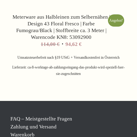
Meterware aus Halbleinen zum Selbernähen |
Angebot!
Design 43 Floral Fresco | Farbe
Fumograu/Black | Stoffbreite ca. 3 Meter |
Warencode KN8: 53092900
Ursprünglicher
Aktueller
114,00
€
94,62
€
Preis
Preis
war:
ist:
Umsatzsteuerbefreit nach §19 UStG + Versandkostenfrei in Österreich
114,00 €
94,62 €.
Lieferzeit:
ca-8-werktage-ab-zahlungseingang-das-produkt-wird-speziell-fuer-
sie-zugeschnitten
FAQ – Meistgestellte Fragen
Zahlung und Versand
Warenkorb