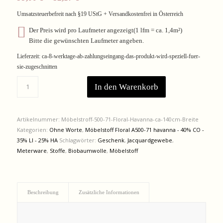
Preis
Preis
Umsatzsteuerbefreit nach §19 UStG + Versandkostenfrei in Österreich
war:
ist:
Der Preis wird pro Laufmeter angezeigt(1 lfm = ca. 1,4m²)
99,00 €
82,17 €.
Bitte die gewünschten Laufmeter angeben.
Lieferzeit:
ca-8-werktage-ab-zahlungseingang-das-produkt-wird-speziell-fuer-
sie-zugeschnitten
In den Warenkorb
Artikelnummer:
Möbelstroff-500-71-Floral-Havanna-ca-140cm-Breite
Kategorien:
Ohne Worte
,
Möbelstoff Floral A500-71 havanna - 40% CO -
35% LI - 25% HA
Schlagwörter:
Geschenk
,
Jacquardgewebe
,
Meterware
,
Stoffe
,
Biobaumwolle
,
Möbelstoff
Beschreibung
Zusätzliche Informationen