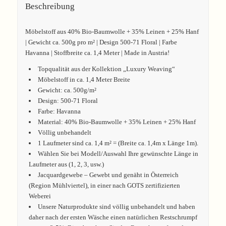
Beschreibung
Möbelstoff aus 40% Bio-Baumwolle + 35% Leinen + 25% Hanf
| Gewicht ca. 500g pro m² | Design 500-71 Floral | Farbe
Havanna | Stoffbreite ca. 1,4 Meter | Made in Austria!
Topqualität aus der Kollektion „Luxury Weaving“
Möbelstoff in ca. 1,4 Meter Breite
Gewicht: ca. 500g/m²
Design: 500-71 Floral
Farbe: Havanna
Material: 40% Bio-Baumwolle + 35% Leinen + 25% Hanf
Völlig unbehandelt
1 Laufmeter sind ca. 1,4 m² = (Breite ca. 1,4m x Länge 1m).
Wählen Sie bei Modell/Auswahl Ihre gewünschte Länge in
Laufmeter aus (1, 2, 3, usw.)
Jacquardgewebe – Gewebt und genäht in Österreich
(Region Mühlviertel), in einer nach GOTS zertifizierten
Weberei
Unsere Naturprodukte sind völlig unbehandelt und haben
daher nach der ersten Wäsche einen natürlichen Restschrumpf