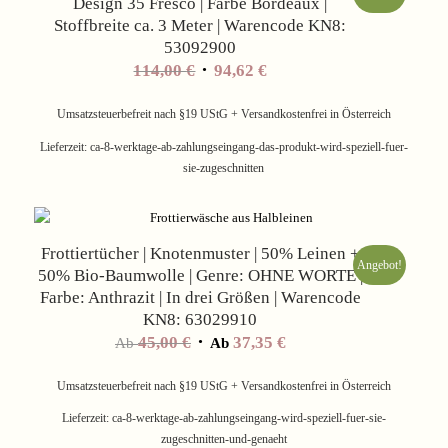
Design 35 Fresco | Farbe Bordeaux |
Stoffbreite ca. 3 Meter | Warencode KN8:
53092900
Ursprünglicher
Aktueller
114,00
€
94,62
€
Preis
Preis
war:
ist:
Umsatzsteuerbefreit nach §19 UStG + Versandkostenfrei in Österreich
114,00 €
94,62 €.
Lieferzeit:
ca-8-werktage-ab-zahlungseingang-das-produkt-wird-speziell-fuer-
sie-zugeschnitten
Frottiertücher | Knotenmuster | 50% Leinen +
Angebot!
50% Bio-Baumwolle | Genre: OHNE WORTE |
Farbe: Anthrazit | In drei Größen | Warencode
KN8: 63029910
45,00
€
37,35
€
Ab
Ab
Umsatzsteuerbefreit nach §19 UStG + Versandkostenfrei in Österreich
Lieferzeit:
ca-8-werktage-ab-zahlungseingang-wird-speziell-fuer-sie-
zugeschnitten-und-genaeht