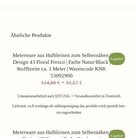
Ähnliche Produkte
Meterware aus Halbleinen zum Selbernähen |
Angebot!
Design 43 Floral Fresco | Farbe Natur/Black |
Stoffbreite ca. 3 Meter | Warencode KN8:
53092900
Ursprünglicher
Aktueller
114,00
€
94,62
€
Preis
Preis
war:
ist:
Umsatzsteuerbefreit nach §19 UStG + Versandkostenfrei in Österreich
114,00 €
94,62 €.
Lieferzeit:
ca-8-werktage-ab-zahlungseingang-das-produkt-wird-speziell-fuer-
sie-zugeschnitten
Meterware aus Halbleinen zum Selbernähen |
Angebot!