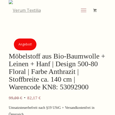
Angebot!
Möbelstoff aus Bio-Baumwolle +
Leinen + Hanf | Design 500-80
Floral | Farbe Anthrazit |
Stoffbreite ca. 140 cm |
Warencode KN8: 53092900
Ursprünglicher
Aktueller
99,00
€
82,17
€
Preis
Preis
Umsatzsteuerbefreit nach §19 UStG + Versandkostenfrei in
war:
ist:
Österreich