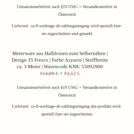
Umsatzsteuerbefreit nach §19 UStG + Versandkostenfrei in
Österreich
Lieferzeit:
ca-8-werktage-ab-zahlungseingang-wird-speziell-fuer-
sie-zugeschnitten-und-genaeht
Angebot!
Meterware aus Halbleinen zum Selbernähen |
Design 35 Fresco | Farbe Azzurro | Stoffbreite
ca. 3 Meter | Warencode KN8: 53092900
Ursprünglicher
Aktueller
114,00
€
94,62
€
Preis
Preis
war:
ist:
Umsatzsteuerbefreit nach §19 UStG + Versandkostenfrei in
114,00 €
94,62 €.
Österreich
Lieferzeit:
ca-8-werktage-ab-zahlungseingang-das-produkt-wird-
speziell-fuer-sie-zugeschnitten