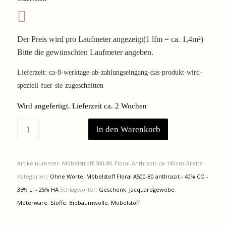
99,00 €
82,17 €.
Der Preis wird pro Laufmeter angezeigt(1 lfm = ca. 1,4m²)
Bitte die gewünschten Laufmeter angeben.
Lieferzeit:
ca-8-werktage-ab-zahlungseingang-das-produkt-wird-
speziell-fuer-sie-zugeschnitten
Wird angefertigt. Lieferzeit ca. 2 Wochen
In den Warenkorb
Artikelnummer:
Möbelstroff-500-80-Floral-Anthrazit-ca-140cm-Breite
Kategorien:
Ohne Worte
,
Möbelstoff Floral A500-80 anthrazit - 40% CO -
35% LI - 25% HA
Schlagwörter:
Geschenk
,
Jacquardgewebe
,
Meterware
,
Stoffe
,
Biobaumwolle
,
Möbelstoff