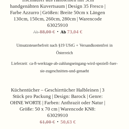
handgenähten Kuvertsaum | Design 35 Fresco |
Farbe Azzurro | Größen: Breite 50cm x Längen
130cm, 150cm, 260cm, 280cm | Warencode
63025910
88,00
€
73,04
€
Ab
Ab
Umsatzsteuerbefreit nach §19 UStG + Versandkostenfrei in
Österreich
Lieferzeit:
ca-8-werktage-ab-zahlungseingang-wird-speziell-fuer-
sie-zugeschnitten-und-genaeht
Angebot!
Küchentücher – Geschirrtücher Halbleinen | 3
Stück pro Packung | Design: Barock | Genre:
OHNE WORTE | Farben: Anthrazit oder Natur |
Größe: 50 x 70 cm | Warencode KN8:
63029910
61,00
€
50,63
€